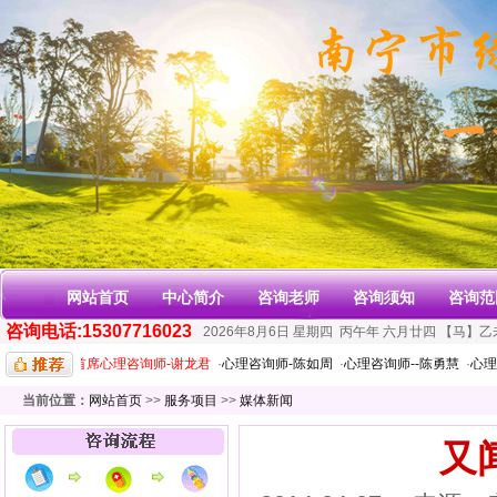
网站首页
中心简介
咨询老师
咨询须知
咨询范
咨询电话:15307716023
2026年8月6日
星期四
丙午年 六月廿四
【马】乙
-谢日红
·
首席心理咨询师-谢龙君
·
心理咨询师-陈如周
·
心理咨询师--陈勇慧
·
心理咨
当前位置：
网站首页
>>
服务项目
>>
媒体新闻
又